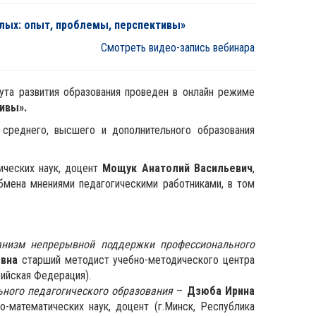
лых: опыт, проблемы, перспективы»
Смотреть видео-запись вебинара
ута развития образования проведен в онлайн режиме
ивы».
среднего, высшего и дополнительного образования
ических наук, доцент
Мощук Анатолий Васильевич
,
бмена мнениями педагогическими работниками, в том
ханизм непрерывной поддержки профессионального
евна
старший методист учебно-методического центра
ийская Федерация).
ного педагогического образования
–
Д
зюба Ирина
-математических наук, доцент (г.Минск, Республика