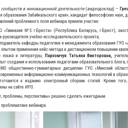
 сообществ в инновационной деятельности
(
видеодоклад
) –
Гре
 образования Забайкальского края», кандидат философских наук, д
влений проблемного поля вебинара приняли участие:
УО «Гимназия №5 г.Бреста» (Республика Беларусь, г.Брест), зао
-руководителя учебно-исследовательского проекта;
подаватель кафедры педагогики и менеджмента образования ГУО «
м опытом применения кейс-метода в дистанционном повышении квал
о языка и литературы,
Пархомчук Т
атьяна Викторовна
,
учител
пыт создания и использования педагогами образовательного блога, 
УМО общественно-гуманитарных дисциплин ГУО «Минский областн
современных информационно-коммуникационных технологий в образо
 готовится к изданию электронный сборник статей. Кроме того
ены на сайте ИРО.
т, проблемы, перспективы» решено сделать ежегодным.
к проблематике вебинара.