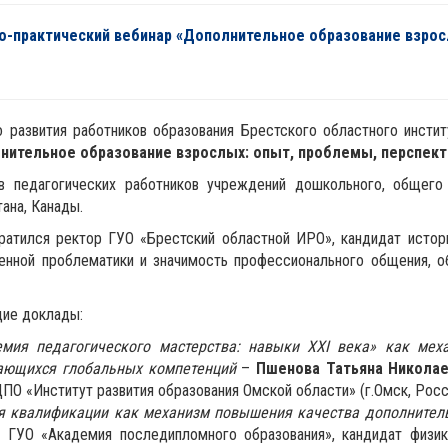
практический вебинар «Дополнительное образование взрос
развития работников образования Брестского областного инстит
нительное образование взрослых: опыт, проблемы, перспект
 педагогических работников учреждений дошкольного, общего 
ана, Канады.
ратился ректор ГУО «Брестский областной ИРО», кандидат истор
енной проблематики и значимость профессионального общения, о
щие доклады:
мия педагогического мастерства: навыки XXI века» как ме
чающихся глобальных компетенций
–
Пшенова Татьяна Никола
О «Институт развития образования Омской области» (г.Омск, Росс
я квалификации как механизм повышения качества дополнитель
 ГУО «Академия последипломного образования», кандидат физико