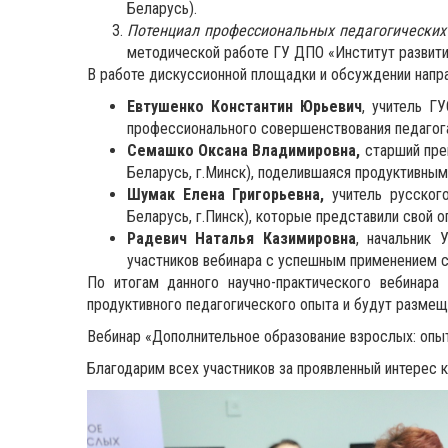
Беларусь).
Потенциал профессиональных педагогических
методической работе ГУ ДПО «Институт развития
В работе дискуссионной площадки и обсуждении напра
Евтушенко
К
онстантин Юрьевич
, учитель Г
профессионального совершенствования педагога
Семашко
О
ксана Владимировна,
старший пре
Беларусь, г.Минск), поделившаяся продуктивны
Шумак Е
лена
Г
ригорьевна,
учитель русског
Беларусь, г.Пинск), которые представили свой о
Радевич Наталья Казимировна
, начальник 
участников вебинара с успешным применением 
По итогам данного научно-практического вебинара
продуктивного педагогического опыта и будут размещ
Вебинар «Дополнительное образование взрослых: опы
Благодарим всех участников за проявленный интерес 