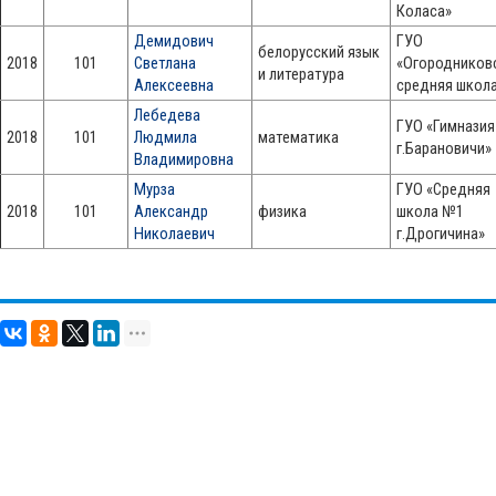
Коласа»
Демидович
ГУО
белорусский язык
2018
101
Светлана
«Огородников
и литература
Алексеевна
средняя школ
Лебедева
ГУО «Гимнази
2018
101
Людмила
математика
г.Барановичи»
Владимировна
Мурза
ГУО «Средняя
2018
101
Александр
физика
школа №1
Николаевич
г.Дрогичина»