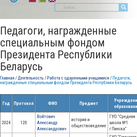
Педагоги, награжденные
специальным фондом
Президента Республики
Беларусь
Главная
/
Деятельность
/
Работа с одаренными учащимися
/
Педагоги,
награжденные специальным фондом Президента Республики Беларусь
Учрежден
Год
Протокол
ФИО
Предмет
образован
Войтович
ГУО "Средняя
история и
2024
120
Александр
школа №1
обществоведение
Александрович
г.Пинска"