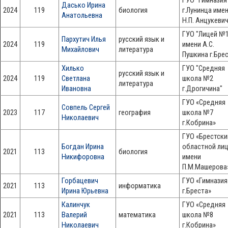
ГУО "Гимназия
Дасько Ирина
2024
119
биология
г.Лунинца име
Анатольевна
Н.П. Анцукеви
ГУО "Лицей №
Пархутич Илья
русский язык и
2024
119
имени А.С.
Михайлович
литература
Пушкина г.Бре
Хилько
ГУО "Средняя
русский язык и
2024
119
Светлана
школа №2
литература
Ивановна
г.Дрогичина"
ГУО «Средняя
Совпель Сергей
2023
117
география
школа №7
Николаевич
г.Кобрина»
ГУО «Брестски
Богдан Ирина
областной ли
2021
113
биология
Никифоровна
имени
П.М.Машерова
Горбацевич
ГУО «Гимнази
2021
113
информатика
Ирина Юрьевна
г.Бреста»
Калинчук
ГУО «Средняя
2021
113
Валерий
математика
школа №8
Николаевич
г.Кобрина»