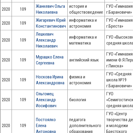
Жанкевич Ольга
история и
ГУО «Гимнази
2020
109
Николаевна
обществоведение
г.Барановичи»
Жигаревич Юрий
информатика и
ГУО «Гимнази
2020
109
Константинович
астрономия
г.Бреста»
Лешкевич
информатика и
ГУО «Высоков
2020
109
Александр
математика
средняя школ
Николаевич
ГУО «Гимнази
Мурашко Елена
2020
109
английский язык
имени Ф.Я.Пер
Сергеевна
г.Пинска»
ГУО «Средняя
Носкова Ирина
физика и
2020
109
школа №19
Александровна
астрономия
г.Барановичи»
Ольгомец
ГУО
2020
109
Александр
биология
«Семигостичс
Иосифович
средняя школ
ГУО «Центр
Постоялко
педагога
творчества де
2020
109
Елена
дополнительного
и молодежи
Антоновна
образования
Брестского