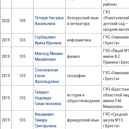
района»
ГУО
Тетерук Наталья
белорусский язык
«Повитьевски
2020
109
Васильевна
и литература
детский сад –
средняя школ
Горбацевич
ГУО «Гимнази
2019
105
информатика
Ирина Юрьевна
г.Бреста»
ГУО «Лицей №
Макоед Михаил
2019
105
физика
имени А.С.
Михайлович
Пушкина г.Бре
Соколовская
ГУО «Гимнази
2019
105
Елена
география
г.Бреста»
Арнольдовна
ГУО «Брестски
Галушко
история и
областной ли
2019
105
Надежда
обществоведение
имени П.М.
Галактионовна
Машерова»
Ильяшевич
ГУО «Средняя
2019
105
Тамара
французский язык
школа №15
Григорьевна
г.Бреста»