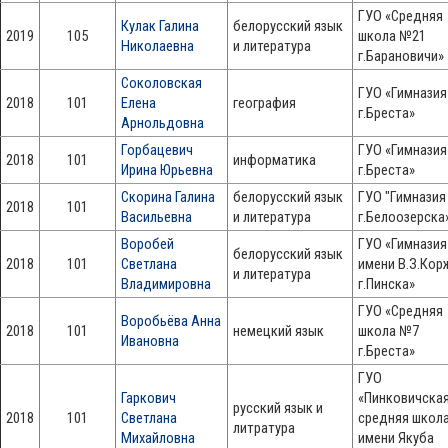
ГУО «Средняя
Кулак Галина
белорусский язык
2019
105
школа №21
Николаевна
и литература
г.Барановичи»
Соколовская
ГУО «Гимнази
2018
101
Елена
география
г.Бреста»
Арнольдовна
Горбацевич
ГУО «Гимнази
2018
101
информатика
Ирина Юрьевна
г.Бреста»
Скорина Галина
белорусский язык
ГУО "Гимназия
2018
101
Васильевна
и литература
г.Белоозерска
Воробей
ГУО «Гимнази
белорусский язык
2018
101
Светлана
имени В.З.Кор
и литература
Владимировна
г.Пинска»
ГУО «Средняя
Воробьёва Анна
2018
101
немецкий язык
школа №7
Ивановна
г.Бреста»
ГУО
Гаркович
«Пинковичска
русский язык и
2018
101
Светлана
средняя школ
литратура
Михайловна
имени Якуба