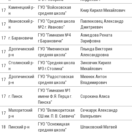
Каменецкий р-
ГУО "Войсковская
17
Книр Кирилл Михайлович
н
средняя школа"
Ивановский р-
ГУО "Средняя школа
Павлюковец Александр
17
н
№2 г. Иваново"
Дмитриевич
ГУО "Гимназия №4
Ахмедова Рената
17
г. Барановичи
г.Барановичи"
Зарифовна
Дрогичинский
ГУО "Именинская
Плында Виктория
17
р-н
средняя школа"
Александровна
Столинский р-
ГУО "Средняя школа
Зиновчик Кирилл
17
н
№3 г.Столина"
Михайлович
Дрогичинский
ГУО "Радостовская
Михнюк Антон
17
р-н
средняя школа"
Владимирович
ГУО "Гимназия №1
17
г. Пинск
имени Ф.Я. Перца г.
Сорокина Алиса
Пинска"
Малоритский
ГУО "Великоритская
Сечкарук Александр
17
р-н
СШ им. П. В. Саевича"
Валерьевич
ГУО "Оснежицкая
18
Пинский р-н
Шпаковский Матвей
средняя школа"