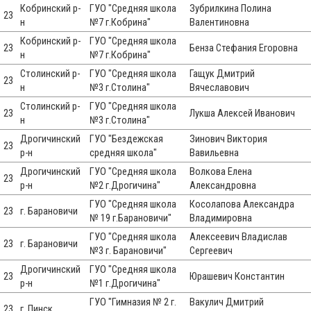
Кобринский р-
ГУО "Средняя школа
Зубрилкина Полина
23
н
№7 г.Кобрина"
Валентиновна
Кобринский р-
ГУО "Средняя школа
23
Бенза Стефания Егоровна
н
№7 г.Кобрина"
Столинский р-
ГУО "Средняя школа
Гащук Дмитрий
23
н
№3 г.Столина"
Вячеславович
Столинский р-
ГУО "Средняя школа
23
Лукша Алексей Иванович
н
№3 г.Столина"
Дрогичинский
ГУО "Бездежская
Зинович Виктория
23
р-н
средняя школа"
Вавильевна
Дрогичинский
ГУО "Средняя школа
Волкова Елена
23
р-н
№2 г.Дрогичина"
Александровна
ГУО "Средняя школа
Косолапова Александра
23
г. Барановичи
№ 19 г.Барановичи"
Владимировна
ГУО "Средняя школа
Алексеевич Владислав
23
г. Барановичи
№3 г. Барановичи"
Сергеевич
Дрогичинский
ГУО "Средняя школа
23
Юрашевич Константин
р-н
№1 г.Дрогичина"
ГУО "Гимназия № 2 г.
Вакулич Дмитрий
23
г. Пинск