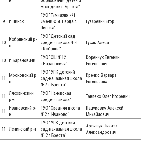
н
образования детей и
молодежи г. Бреста"
ГУО "Гимназия №1
9
г. Пинск
имени Ф.Я. Перца г.
Гузаревич Егор
Пинска"
ГУО "Детский сад-
Кобринский р-
10
средняя школа №4
Гусак Алеся
н
г.Кобрина"
ГУО "СШ №12
Коренчук Евгений
10
г. Барановичи
г.Барановичи"
Евгеньевич
ГУО "УПК детский
Московский р-
Кречко Варвара
11
сад-начальная школа
н
Евгеньевна
№7 г. Бреста"
Ляховичский
ГУО "Начевская
11
Тавпеко Олег Игоревич
р-н
средняя школа"
Ивановский р-
ГУО "Средняя школа
Пацукович Алексей
11
н
№2 г. Иваново"
Михайлович
ГУО "УПК детский
Артышук Никита
11
Ленинский р-н
сад-начальная школа
Александрович
№ 2 г.Бреста"