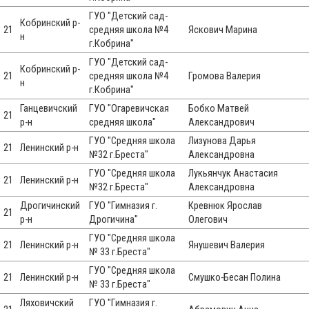
ГУО "Детский сад-
Кобринский р-
21
средняя школа №4
Яскович Марина
н
г.Кобрина"
ГУО "Детский сад-
Кобринский р-
21
средняя школа №4
Громова Валерия
н
г.Кобрина"
Ганцевичский
ГУО "Огаревичская
Бобко Матвей
21
р-н
средняя школа"
Александрович
ГУО "Средняя школа
Лизунова Дарья
21
Ленинский р-н
№32 г.Бреста"
Александровна
ГУО "Средняя школа
Лукьянчук Анастасия
21
Ленинский р-н
№32 г.Бреста"
Александровна
Дрогичинский
ГУО "Гимназия г.
Кревнюк Ярослав
21
р-н
Дрогичина"
Олегович
ГУО "Средняя школа
21
Ленинский р-н
Янушевич Валерия
№ 33 г.Бреста"
ГУО "Средняя школа
21
Ленинский р-н
Смушко-Бесан Полина
№ 33 г.Бреста"
Ляховичский
ГУО "Гимназия г.