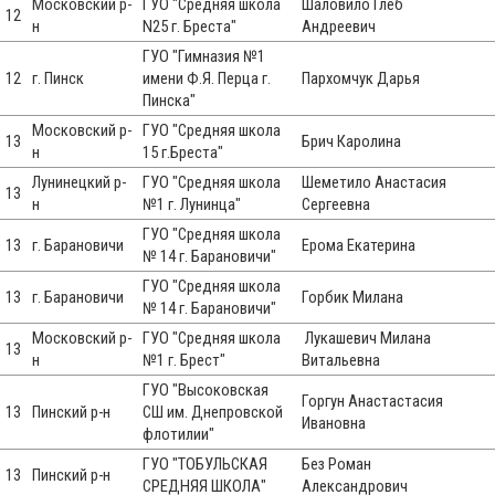
Московский р-
ГУО "Средняя школа
Шаловило Глеб
12
н
N25 г. Бреста"
Андреевич
ГУО "Гимназия №1
12
г. Пинск
имени Ф.Я. Перца г.
Пархомчук Дарья
Пинска"
Московский р-
ГУО "Средняя школа
13
Брич Каролина
н
15 г.Бреста"
Лунинецкий р-
ГУО "Средняя школа
Шеметило Анастасия
13
н
№1 г. Лунинца"
Сергеевна
ГУО "Средняя школа
13
г. Барановичи
Ерома Екатерина
№ 14 г. Барановичи"
ГУО "Средняя школа
13
г. Барановичи
Горбик Милана
№ 14 г. Барановичи"
Московский р-
ГУО "Средняя школа
Лукашевич Милана
13
н
№1 г. Брест"
Витальевна
ГУО "Высоковская
Горгун Анастастасия
13
Пинский р-н
СШ им. Днепровской
Ивановна
флотилии"
ГУО "ТОБУЛЬСКАЯ
Без Роман
13
Пинский р-н
СРЕДНЯЯ ШКОЛА"
Александрович