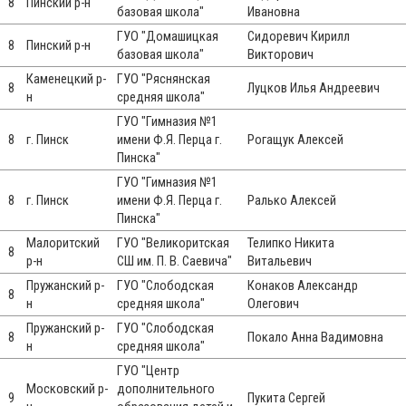
8
Пинский р-н
базовая школа"
Ивановна
ГУО "Домашицкая
Сидоревич Кирилл
8
Пинский р-н
базовая школа"
Викторович
Каменецкий р-
ГУО "Ряснянская
8
Луцков Илья Андреевич
н
средняя школа"
ГУО "Гимназия №1
8
г. Пинск
имени Ф.Я. Перца г.
Рогащук Алексей
Пинска"
ГУО "Гимназия №1
8
г. Пинск
имени Ф.Я. Перца г.
Ралько Алексей
Пинска"
Малоритский
ГУО "Великоритская
Телипко Никита
8
р-н
СШ им. П. В. Саевича"
Витальевич
Пружанский р-
ГУО "Слободская
Конаков Александр
8
н
средняя школа"
Олегович
Пружанский р-
ГУО "Слободская
8
Покало Анна Вадимовна
н
средняя школа"
ГУО "Центр
Московский р-
дополнительного
9
Пукита Сергей