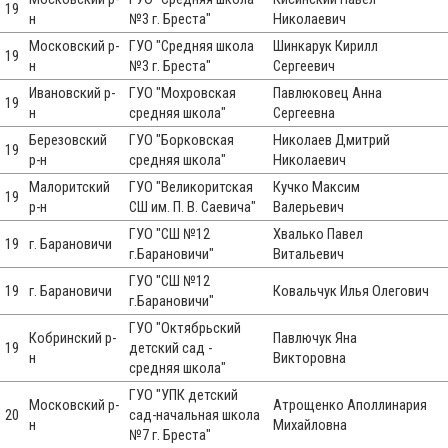
19
н
№3 г. Бреста"
Николаевич
Московский р-
ГУО "Средняя школа
Шинкарук Кирилл
19
н
№3 г. Бреста"
Сергеевич
Ивановский р-
ГУО "Мохровская
Павлюковец Анна
19
н
средняя школа"
Сергеевна
Березовский
ГУО "Борковская
Николаев Дмитрий
19
р-н
средняя школа"
Николаевич
Малоритский
ГУО "Великоритская
Кучко Максим
19
р-н
СШ им. П. В. Саевича"
Валерьевич
ГУО "СШ №12
Хвалько Павел
19
г. Барановичи
г.Барановичи"
Витальевич
ГУО "СШ №12
19
г. Барановичи
Ковальчук Илья Олегович
г.Барановичи"
ГУО "Октябрьский
Кобринский р-
Павлючук Яна
19
детский сад -
н
Викторовна
средняя школа"
ГУО "УПК детский
Московский р-
Атрощенко Аполлинария
20
сад-начальная школа
н
Михайловна
№7 г. Бреста"