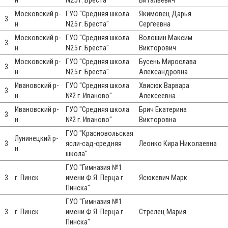
н
N25 г. Бреста"
Витальевич
Московский р-
ГУО "Средняя школа
Якимовец Дарья
3
н
N25 г. Бреста"
Сергеевна
Московский р-
ГУО "Средняя школа
Волошин Максим
3
н
N25 г. Бреста"
Викторович
Московский р-
ГУО "Средняя школа
Бусень Мирослава
3
н
N25 г. Бреста"
Александровна
Ивановский р-
ГУО "Средняя школа
Хвисюк Варвара
3
н
№2 г. Иваново"
Алексеевна
Ивановский р-
ГУО "Средняя школа
Брич Екатерина
3
н
№2 г. Иваново"
Викторовна
ГУО "Красновольская
Лунинецкий р-
3
ясли-сад-средняя
Леонко Кира Николаевна
н
школа"
ГУО "Гимназия №1
3
г. Пинск
имени Ф.Я. Перца г.
Ясюкевич Марк
Пинска"
ГУО "Гимназия №1
3
г. Пинск
имени Ф.Я. Перца г.
Стрелец Мария
Пинска"