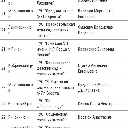
21
Абрамович Анна
р-н
Ляховичи"
Московский р-
ГУО "Средняя школа
Василюк Маргарита
21
н
№31 г.Бреста"
Евгеньевна
ГУО "Красновольская
Лунинецкий р-
Сыцевич Владислав
21
ясли-сад-средняя
н
Петрович
школа"
ГУО "Гимназия №1
21
г. Пинск
имени Ф.Я. Перца г.
Кравченко Виктория
Пинска"
ГУО "Киселевецкий
Кобринский р-
Глушко Ангелина
21
детский сад -
н
Евгеньевна
средняя школа"
ГУО "УПК детский
Московский р-
Прудинник Мария
22
сад-начальная школа
н
Дмитриевна
№7 г. Бреста"
ГУО "СШ
22
Брестский р-н
Синюк Ольга Викторовна
д.Чернавчицы"
ГУО "Сошненская
22
Пинский р-н
Костюк Анастасия
средняя школа"
Лунинецкий р-
ГУО "Синкевичская