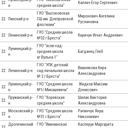
22
Каплич Егор Сергеевич
н
средняя школа"
ГУО "Высоковская
Миронович Ангелина
22
Пинский р-н
СШ им. Днепровской
Руслановна
флотилии"
ГУО "Средняя школа
22
Ленинский р-н
Киричук Игнат Андреевич
№32 г.Бреста"
ГУО "ясли-сад-
Лунинецкий р-
22
средняя школа
Багданец Глеб
н
аг.Вулька-1"
ГУО "УПК детский
Вишнякова Кира
22
Ленинский р-н
сад-начальная школа
Александровна
№ 2 г.Бреста"
Лунинецкий р-
ГУО "Средняя школа
Жидков Максим
22
н
№1г.Микашевичи"
Денисович
Пружанский р-
ГУО "Хоревская
Шилак Виктория
22
н
средняя школа"
Александровна
Московский р-
ГУО "Средняя школа
Рапинчук Януш
22
н
№31 г.Бреста"
Николаевич
Дрогичинский
ГУО "Именинская
Касперук Маргарита
22