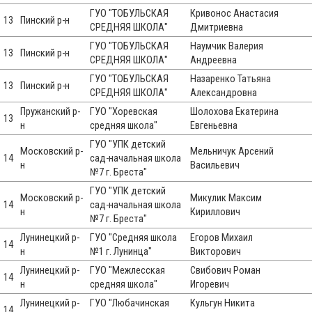
ГУО "ТОБУЛЬСКАЯ
Кривонос Анастасия
13
Пинский р-н
СРЕДНЯЯ ШКОЛА"
Дмитриевна
ГУО "ТОБУЛЬСКАЯ
Наумчик Валерия
13
Пинский р-н
СРЕДНЯЯ ШКОЛА"
Андреевна
ГУО "ТОБУЛЬСКАЯ
Назаренко Татьяна
13
Пинский р-н
СРЕДНЯЯ ШКОЛА"
Александровна
Пружанский р-
ГУО "Хоревская
Шолохова Екатерина
13
н
средняя школа"
Евгеньевна
ГУО "УПК детский
Московский р-
Мельничук Арсений
14
сад-начальная школа
н
Васильевич
№7 г. Бреста"
ГУО "УПК детский
Московский р-
Микулик Максим
14
сад-начальная школа
н
Кириллович
№7 г. Бреста"
Лунинецкий р-
ГУО "Средняя школа
Егоров Михаил
14
н
№1 г. Лунинца"
Викторович
Лунинецкий р-
ГУО "Межлесская
Свибович Роман
14
н
средняя школа"
Игоревич
Лунинецкий р-
ГУО "Любачинская
Кульгун Никита
14