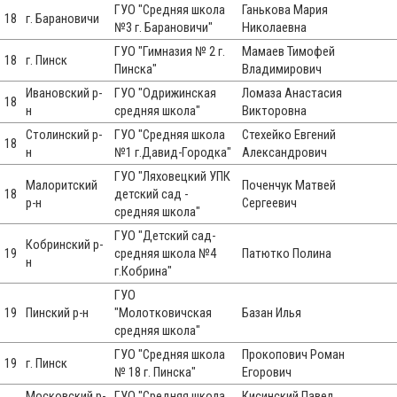
ГУО "Средняя школа
Ганькова Мария
18
г. Барановичи
№3 г. Барановичи"
Николаевна
ГУО "Гимназия № 2 г.
Мамаев Тимофей
18
г. Пинск
Пинска"
Владимирович
Ивановский р-
ГУО "Одрижинская
Ломаза Анастасия
18
н
средняя школа"
Викторовна
Столинский р-
ГУО "Средняя школа
Стехейко Евгений
18
н
№1 г.Давид-Городка"
Александрович
ГУО "Ляховецкий УПК
Малоритский
Поченчук Матвей
18
детский сад -
р-н
Сергеевич
средняя школа"
ГУО "Детский сад-
Кобринский р-
19
средняя школа №4
Патютко Полина
н
г.Кобрина"
ГУО
19
Пинский р-н
"Молотковичская
Базан Илья
средняя школа"
ГУО "Средняя школа
Прокопович Роман
19
г. Пинск
№ 18 г. Пинска"
Егорович
Московский р-
ГУО "Средняя школа
Кисинский Павел