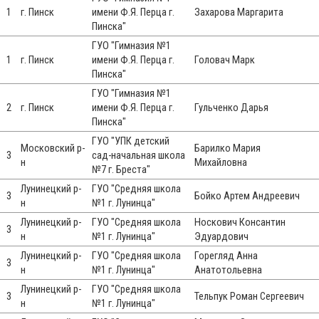
1
г. Пинск
имени Ф.Я. Перца г.
Захарова Маргарита
Пинска"
ГУО "Гимназия №1
1
г. Пинск
имени Ф.Я. Перца г.
Головач Марк
Пинска"
ГУО "Гимназия №1
2
г. Пинск
имени Ф.Я. Перца г.
Гульченко Дарья
Пинска"
ГУО "УПК детский
Московский р-
Барилко Мария
3
сад-начальная школа
н
Михайловна
№7 г. Бреста"
Лунинецкий р-
ГУО "Средняя школа
3
Бойко Артем Андреевич
н
№1 г. Лунинца"
Лунинецкий р-
ГУО "Средняя школа
Носкович Консантин
3
н
№1 г. Лунинца"
Эдуардович
Лунинецкий р-
ГУО "Средняя школа
Горегляд Анна
3
н
№1 г. Лунинца"
Анатотольевна
Лунинецкий р-
ГУО "Средняя школа
3
Тельпук Роман Сергеевич
н
№1 г. Лунинца"