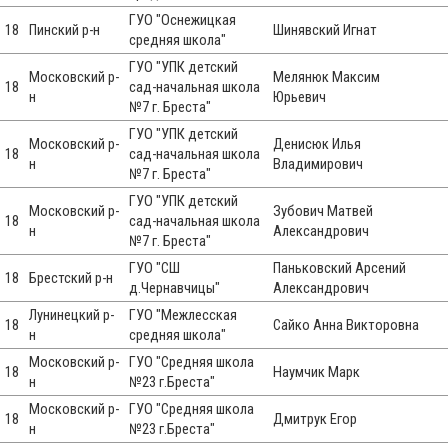
ГУО "Оснежицкая
18
Пинский р-н
Шинявский Игнат
средняя школа"
ГУО "УПК детский
Московский р-
Мелянюк Максим
18
сад-начальная школа
н
Юрьевич
№7 г. Бреста"
ГУО "УПК детский
Московский р-
Денисюк Илья
18
сад-начальная школа
н
Владимирович
№7 г. Бреста"
ГУО "УПК детский
Московский р-
Зубович Матвей
18
сад-начальная школа
н
Александрович
№7 г. Бреста"
ГУО "СШ
Паньковский Арсений
18
Брестский р-н
д.Чернавчицы"
Александрович
Лунинецкий р-
ГУО "Межлесская
18
Сайко Анна Викторовна
н
средняя школа"
Московский р-
ГУО "Средняя школа
18
Наумчик Марк
н
№23 г.Бреста"
Московский р-
ГУО "Средняя школа
18
Дмитрук Егор
н
№23 г.Бреста"