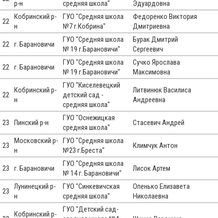
р-н
средняя школа"
Эдуардовна
Кобринский р-
ГУО "Средняя школа
Федоренко Виктория
22
н
№7 г.Кобрина"
Дмитриевна
ГУО "Средняя школа
Бурак Дмитрий
22
г. Барановичи
№ 19 г.Барановичи"
Сергеевич
ГУО "Средняя школа
Сучко Ярослава
22
г. Барановичи
№ 19 г.Барановичи"
Максимовна
ГУО "Киселевецкий
Кобринский р-
Литвинюк Василиса
22
детский сад -
н
Андреевна
средняя школа"
ГУО "Оснежицкая
23
Пинский р-н
Стасевич Андрей
средняя школа"
Московский р-
ГУО "Средняя школа
23
Климчук Антон
н
№23 г.Бреста"
ГУО "Средняя школа
23
г. Барановичи
Лисок Артем
№ 14 г. Барановичи"
Лунинецкий р-
ГУО "Синкевичская
Опенько Елизавета
23
н
средняя школа"
Николаевна
ГУО "Детский сад-
Кобринский р-