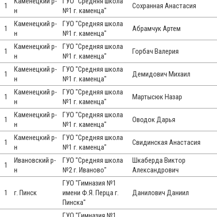
Каменецкий р-
ГУО "Средняя школа
1
Сохранная Анастасия
н
№1 г. каменца"
Каменецкий р-
ГУО "Средняя школа
1
Абрамчук Артем
н
№1 г. каменца"
Каменецкий р-
ГУО "Средняя школа
1
Горбач Валерия
н
№1 г. каменца"
Каменецкий р-
ГУО "Средняя школа
1
Демидович Михаил
н
№1 г. каменца"
Каменецкий р-
ГУО "Средняя школа
1
Мартысюк Назар
н
№1 г. каменца"
Каменецкий р-
ГУО "Средняя школа
1
Оводок Дарья
н
№1 г. каменца"
Каменецкий р-
ГУО "Средняя школа
1
Свидинская Анастасия
н
№1 г. каменца"
Ивановский р-
ГУО "Средняя школа
Шкаберда Виктор
1
н
№2 г. Иваново"
Александрович
ГУО "Гимназия №1
1
г. Пинск
имени Ф.Я. Перца г.
Данилович Даниил
Пинска"
ГУО "Гимназия №1