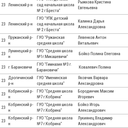
Рыжкова Кристина
23
Ленинский р-н
сад-начальная школа
Евгеньевна
№ 2 г.Бреста"
ГУО "УПК детский
Калинка Дарья
23
Ленинский р-н
сад-начальная школа
Александровна
№ 2 г.Бреста"
Пружанский р-
ГУО "Ружанская
Левенков Антон
23
н
средняя школа"
Витальевич
Лунинецкий р-
ГУО "Средняя школа
23
Бойко Полина Олеговна
н
№1г.Микашевичи"
ГУО "Гимназия №3 г.
23
г. Барановичи
Ковалевич Полина
Барановичи"
Дрогичинский
ГУО "Именинская
Яковчик Варвара
23
р-н
средняя школа"
Аександровна
Кобринский р-
ГУО "Средняя школа
Бородинчик Максим
23
н
№7 г.Кобрина"
Игоревич
Кобринский р-
ГУО "Средняя школа
Бойко Игорь
23
н
№7 г.Кобрина"
Александрович
Кобринский р-
ГУО "Средняя школа
Лукиянец Владимир
23
н
№7 г.Кобрина"
Александрович