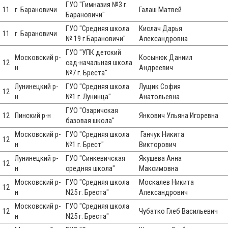
ГУО "Гимназия №3 г.
11
г. Барановичи
Галаш Матвей
Барановичи"
ГУО "Средняя школа
Кислач Дарья
11
г. Барановичи
№ 19 г.Барановичи"
Александровна
ГУО "УПК детский
Московский р-
Косынюк Даниил
12
сад-начальная школа
н
Андреевич
№7 г. Бреста"
Лунинецкий р-
ГУО "Средняя школа
Лущик София
12
н
№1 г. Лунинца"
Анатольевна
ГУО "Озаричская
12
Пинский р-н
Янкович Ульяна Игоревна
базовая школа"
Московский р-
ГУО "Средняя школа
Ганчук Никита
12
н
№1 г. Брест"
Викторович
Лунинецкий р-
ГУО "Синкевичская
Якушева Анна
12
н
средняя школа"
Максимовна
Московский р-
ГУО "Средняя школа
Москалев Никита
12
н
N25 г. Бреста"
Александрович
Московский р-
ГУО "Средняя школа
12
Чубатко Глеб Васильевич
н
N25 г. Бреста"