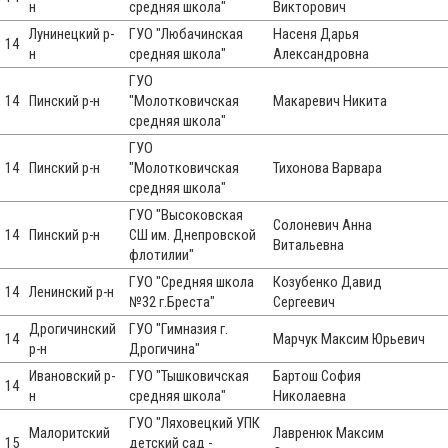
н
средняя школа"
Викторович
Лунинецкий р-
ГУО "Любачинская
Насеня Дарья
14
н
средняя школа"
Александровна
ГУО
14
Пинский р-н
"Молотковичская
Макаревич Никита
средняя школа"
ГУО
14
Пинский р-н
"Молотковичская
Тихонова Варвара
средняя школа"
ГУО "Высоковская
Солоневич Анна
14
Пинский р-н
СШ им. Днепровской
Витальевна
флотилии"
ГУО "Средняя школа
Козубенко Давид
14
Ленинский р-н
№32 г.Бреста"
Сергеевич
Дрогичинский
ГУО "Гимназия г.
14
Марчук Максим Юрьевич
р-н
Дрогичина"
Ивановский р-
ГУО "Тышковичская
Бартош София
14
н
средняя школа"
Николаевна
ГУО "Ляховецкий УПК
Малоритский
Лавренюк Максим
15
детский сад -