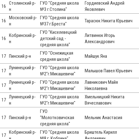
Столинский р-
ГУО "Средняя школа
Гордиевский Андрей
16
н
№3 г.Столина"
Яковлевич
Московский р-
ГУО "Средняя школа
16
Тарасюк Никита Юрьевич
н
№37 г.Бреста"
ГУО "Киселевецкий
Кобринский р-
Литвинюк Игорь
16
детский сад -
н
Александрович
средняя школа"
ГУО "Оснежицкая
17
Пинский р-н
Майшук Яна
средняя школа"
Лунинецкий р-
ГУО "Средняя школа
17
Малышов Павел Юрьевич
н
№2"г.Микашевичи"
Лунинецкий р-
ГУО "Средняя школа
Лавникович Майя
17
н
№2"г.Микашевичи"
Николаевна
Лунинецкий р-
ГУО "Средняя школа
Хмельницкий Никита
17
н
№2"г.Микашевичи"
Вячеславович
ГУО
17
Пинский р-н
"Молотковичская
Мельник Анастасия
средняя школа"
Кобринский р-
ГУО "Средняя школа
Бриштель Кирилл
17
н
№8 г. Кобрина"
Андреевич