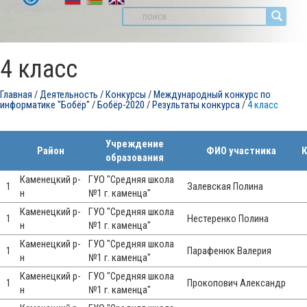
4 класс
Главная
/
Деятельность
/
Конкурсы
/
Международный конкурс по
информатике "Бобёр"
/
Бобёр-2020
/
Результаты конкурса
/
4 класс
Учреждение
Район
ФИО участника
К
образования
Каменецкий р-
ГУО "Средняя школа
1
Залевская Полина
н
№1 г. каменца"
Каменецкий р-
ГУО "Средняя школа
1
Нестеренко Полина
н
№1 г. каменца"
Каменецкий р-
ГУО "Средняя школа
1
Парафенюк Валерия
н
№1 г. каменца"
Каменецкий р-
ГУО "Средняя школа
1
Прокопович Александр
н
№1 г. каменца"