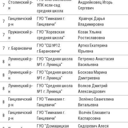
Столинский р-
Андрейковец Игорь
7
УПК ясли-сад
н
Сергевич
средняя школа
Ганцевичский
ГУО "Гимназия г.
Кравчук Дарья
7
р-н
Ганцевичи"
Владимировна
Пружанский р-
ГУО "Хоревская
Козак Ульяна
7
н
средняя школа"
Ростиславовна
ГУО "СШ №12
Артюх Екатерина
7
г. Барановичи
г.Барановичи"
Юрьевна
Лунинецкий р-
ГУО "Средняя школа
Петренко Анастасия
8
н
№1 г. Лунинца"
Васильевна
Лунинецкий р-
ГУО "Средняя школа
Боскова Марина
8
н
№1 г. Лунинца"
Дмитриевна
Лунинецкий р-
ГУО "Средняя школа
Волков Дмитрий
8
н
№1 г. Лунинца"
Александрович
Ганцевичский
ГУО "Гимназия г.
Зелёнко Евангелина
8
р-н
Ганцевичи"
Витальевна
Ганцевичский
ГУО "Гимназия г.
Волчёк Елизавета
8
р-н
Ганцевичи"
Каспарсовна
ГУО "Домашицкая
Сидоревич Алеся