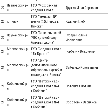
Ивановский р-
ГУО "Мохровская
20
Трушко Иван Сергеевич
н
средняя школа"
ГУО "Гимназия №1
20
г. Пинск
имени Ф.Я. Перца г.
Кулинич Глеб
Пинска"
ГУО "Зеленевичский
Пружанский р-
Губарь Полина
20
УПК детский сад-
н
Иосифовна
базовая школа"
Московский р-
ГУО "Средняя школа
21
Горбачук Владимир
н
15 г.Бреста"
ГУО "Центр
Московский р-
дополнительного
21
Зайченко Константин
н
образования детей и
молодежи г. Бреста"
ГУО "Детский сад-
Кобринский р-
21
средняя школа №4
Потоцкая Полина
н
г.Кобрина"
ГУО "Детский сад-
Кобринский р-
21
средняя школа №4
Соботович Василиса
н
г.Кобрина"