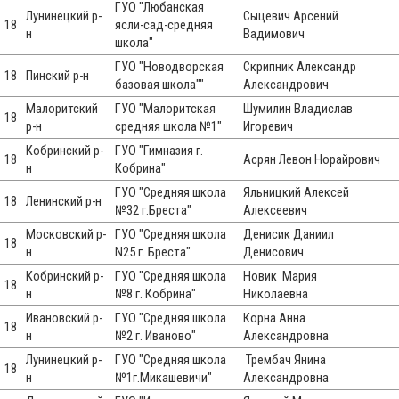
ГУО "Любанская
Лунинецкий р-
Сыцевич Арсений
18
ясли-сад-средняя
н
Вадимович
школа"
ГУО "Новодворская
Скрипник Александр
18
Пинский р-н
базовая школа""
Александрович
Малоритский
ГУО "Малоритская
Шумилин Владислав
18
р-н
средняя школа №1"
Игоревич
Кобринский р-
ГУО "Гимназия г.
18
Асрян Левон Норайрович
н
Кобрина"
ГУО "Средняя школа
Яльницкий Алексей
18
Ленинский р-н
№32 г.Бреста"
Алексеевич
Московский р-
ГУО "Средняя школа
Денисик Даниил
18
н
N25 г. Бреста"
Денисович
Кобринский р-
ГУО "Средняя школа
Новик Мария
18
н
№8 г. Кобрина"
Николаевна
Ивановский р-
ГУО "Средняя школа
Корна Анна
18
н
№2 г. Иваново"
Александровна
Лунинецкий р-
ГУО "Средняя школа
Трембач Янина
18
н
№1г.Микашевичи"
Александровна