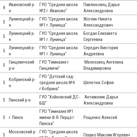
Ивановский р-
ГУО "Средняя школа
Павлюковец Дарья
4
н
№2 г. Иваново"
Александровна
Лунинецкий р-
ГУО "Средняя школа
Жоглик Никита
5
н
№1 г. Лунинца"
Александрович
Лунинецкий р-
ГУО "Средняя школа
Богдан Елизавета
5
н
№1 г. Лунинца"
Сергеевна
Лунинецкий р-
ГУО "Средняя школа
Середич Виктория
5
н
№1 г. Лунинца"
Андреевна
Ганцевичский
ГУО "Гимназия г.
Мелеховец Ангелина
5
р-н
Ганцевичи"
Владимировна
ГУО "Детский сад-
Кобринский р-
5
средняя школа №4
Шепетюк София
н
г.Кобрина"
ГУО "Хойновский ДС-
Антимоник Дарья
5
Пинский р-н
БШ"
Александровна
ГУО "Гимназия №1
5
г. Пинск
имени Ф.Я. Перца г.
Рощенко Алексей
Пинска"
Московский р-
ГУО "Средняя школа
5
Глушко Максим Игоревич