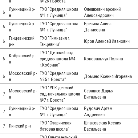
н
№ 26 г.Бреста"
Лунинецкий р-
ГУО "Средняя школа
Олешкевич арсений
6
н
№1 г. Лунинца"
Александрович
Лунинецкий р-
ГУО "Средняя школа
Брезина Алиса
6
н
№1 г. Лунинца"
Денисовна
Ганцевичский
ГУО "Гимназия г.
6
Юров Алексей Иванович
р-н
Ганцевичи"
ГУО "Детский сад-
Кобринский р-
6
средняя школа №4
Коновальчук Полина
н
г.Кобрина"
Московский р-
ГУО "Средняя школа
6
Домино Ксения Игоревна
н
N25 г. Бреста"
ГУО "УПК детский
Московский р-
Севашко Дарья
7
сад-начальная школа
н
Витальевна
№7 г. Бреста"
Лунинецкий р-
ГУО "Средняя школа
Рудович Артем
7
н
№1 г. Лунинца"
Андреевич
ГУО "Озаричская
Шпаковская Ксения
7
Пинский р-н
базовая школа"
Васильевна
ГУО Ольгомельский