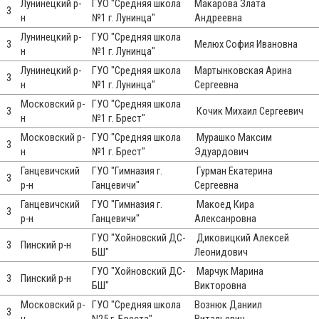
Лунинецкий р-
ГУО "Средняя школа
Макарова Злата
3
н
№1 г. Лунинца"
Андреевна
Лунинецкий р-
ГУО "Средняя школа
3
Мелюх София Ивановна
н
№1 г. Лунинца"
Лунинецкий р-
ГУО "Средняя школа
Мартынковская Арина
3
н
№1 г. Лунинца"
Сергеевна
Московский р-
ГУО "Средняя школа
3
Кочик Михаил Сергеевич
н
№1 г. Брест"
Московский р-
ГУО "Средняя школа
Мурашко Максим
3
н
№1 г. Брест"
Эдуардович
Ганцевичский
ГУО "Гимназия г.
Гурман Екатерина
3
р-н
Ганцевичи"
Сергеевна
Ганцевичский
ГУО "Гимназия г.
Макоед Кира
3
р-н
Ганцевичи"
Алексанровна
ГУО "Хойновский ДС-
Диковицкий Алексей
3
Пинский р-н
БШ"
Леонидович
ГУО "Хойновский ДС-
Марчук Марина
3
Пинский р-н
БШ"
Викторовна
Московский р-
ГУО "Средняя школа
Вознюк Даниил
3