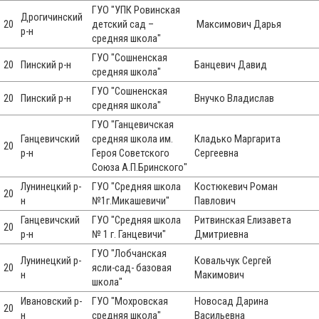
ГУО "УПК Ровинская
Дрогичинский
20
детский сад –
Максимович Дарья
р-н
средняя школа"
ГУО "Сошненская
20
Пинский р-н
Банцевич Давид
средняя школа"
ГУО "Сошненская
20
Пинский р-н
Внучко Владислав
средняя школа"
ГУО "Ганцевичская
Ганцевичский
средняя школа им.
Кладько Маргарита
20
р-н
Героя Советского
Сергеевна
Союза А.П.Бринского"
Лунинецкий р-
ГУО "Средняя школа
Костюкевич Роман
20
н
№1г.Микашевичи"
Павлович
Ганцевичский
ГУО "Средняя школа
Ритвинская Елизавета
20
р-н
№ 1 г. Ганцевичи"
Дмитриевна
ГУО "Лобчанская
Лунинецкий р-
Ковальчук Сергей
20
ясли-сад- базовая
н
Макимович
школа"
Ивановский р-
ГУО "Мохровская
Новосад Дарина
20
н
средняя школа"
Васильевна