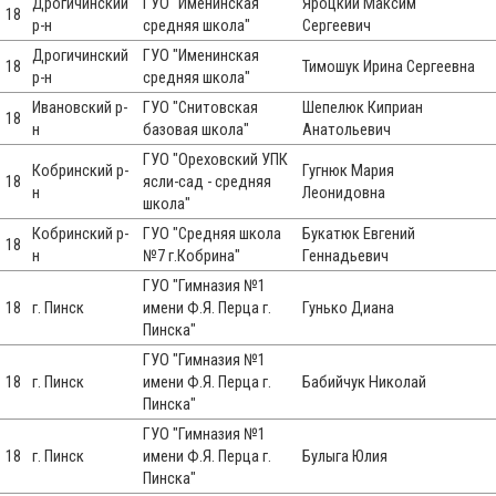
Дрогичинский
ГУО "Именинская
Яроцкий Максим
18
р-н
средняя школа"
Сергеевич
Дрогичинский
ГУО "Именинская
18
Тимошук Ирина Сергеевна
р-н
средняя школа"
Ивановский р-
ГУО "Снитовская
Шепелюк Киприан
18
н
базовая школа"
Анатольевич
ГУО "Ореховский УПК
Кобринский р-
Гугнюк Мария
18
ясли-сад - средняя
н
Леонидовна
школа"
Кобринский р-
ГУО "Средняя школа
Букатюк Евгений
18
н
№7 г.Кобрина"
Геннадьевич
ГУО "Гимназия №1
18
г. Пинск
имени Ф.Я. Перца г.
Гунько Диана
Пинска"
ГУО "Гимназия №1
18
г. Пинск
имени Ф.Я. Перца г.
Бабийчук Николай
Пинска"
ГУО "Гимназия №1
18
г. Пинск
имени Ф.Я. Перца г.
Булыга Юлия
Пинска"