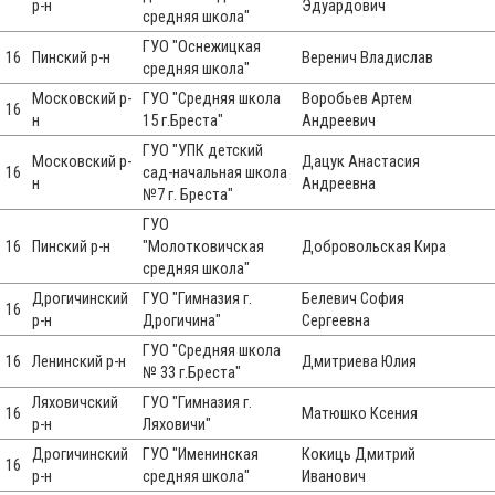
р-н
Эдуардович
средняя школа"
ГУО "Оснежицкая
16
Пинский р-н
Веренич Владислав
средняя школа"
Московский р-
ГУО "Средняя школа
Воробьев Артем
16
н
15 г.Бреста"
Андреевич
ГУО "УПК детский
Московский р-
Дацук Анастасия
16
сад-начальная школа
н
Андреевна
№7 г. Бреста"
ГУО
16
Пинский р-н
"Молотковичская
Добровольская Кира
средняя школа"
Дрогичинский
ГУО "Гимназия г.
Белевич София
16
р-н
Дрогичина"
Сергеевна
ГУО "Средняя школа
16
Ленинский р-н
Дмитриева Юлия
№ 33 г.Бреста"
Ляховичский
ГУО "Гимназия г.
16
Матюшко Ксения
р-н
Ляховичи"
Дрогичинский
ГУО "Именинская
Кокиць Дмитрий
16
р-н
средняя школа"
Иванович