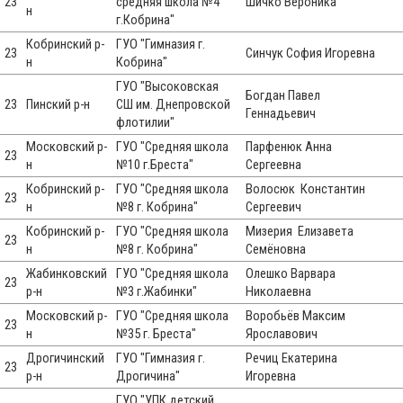
23
средняя школа №4
Шичко Вероника
н
г.Кобрина"
Кобринский р-
ГУО "Гимназия г.
23
Синчук София Игоревна
н
Кобрина"
ГУО "Высоковская
Богдан Павел
23
Пинский р-н
СШ им. Днепровской
Геннадьевич
флотилии"
Московский р-
ГУО "Средняя школа
Парфенюк Анна
23
н
№10 г.Бреста"
Сергеевна
Кобринский р-
ГУО "Средняя школа
Волосюк Константин
23
н
№8 г. Кобрина"
Сергеевич
Кобринский р-
ГУО "Средняя школа
Мизерия Елизавета
23
н
№8 г. Кобрина"
Семёновна
Жабинковский
ГУО "Средняя школа
Олешко Варвара
23
р-н
№3 г.Жабинки"
Николаевна
Московский р-
ГУО "Средняя школа
Воробьёв Максим
23
н
№35 г. Бреста"
Ярославович
Дрогичинский
ГУО "Гимназия г.
Речиц Екатерина
23
р-н
Дрогичина"
Игоревна
ГУО "УПК детский