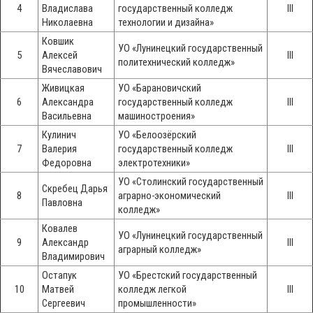
4
Владислава
государственный колледж
III
Николаевна
технологии и дизайна»
Ковшик
УО «Лунинецкий государственный
5
Алексей
III
политехнический колледж»
Вячеславович
Живицкая
УО «Барановичский
6
Александра
государственный колледж
III
Васильевна
машиностроения»
Кулинич
УО «Белоозёрский
7
Валерия
государственный колледж
III
Федоровна
электротехники»
УО «Столинский государственный
Скребец Дарья
8
аграрно-экономический
III
Павловна
колледж»
Ковалев
УО «Лунинецкий государственный
9
Александр
III
аграрный колледж»
Владимирович
Остапук
УО «Брестский государственный
10
Матвей
колледж легкой
III
Сергеевич
промышленности»