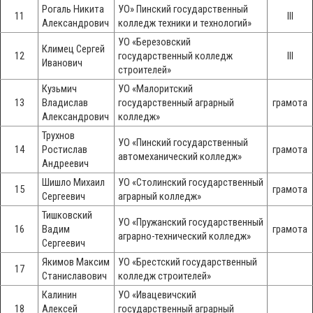
Рогаль Никита
УО» Пинский государственный
11
III
Александрович
колледж техники и технологий»
УО «Березовский
Климец Сергей
12
государственный колледж
III
Иванович
строителей»
Кузьмич
УО «Малоритский
13
Владислав
государственный аграрный
грамота
Александрович
колледж»
Трухнов
УО «Пинский государственный
14
Ростислав
грамота
автомеханический колледж»
Андреевич
Шишло Михаил
УО «Столинский государственный
15
грамота
Сергеевич
аграрный колледж»
Тишковский
УО «Пружанский государственный
16
Вадим
грамота
аграрно-технический колледж»
Сергеевич
Якимов Максим
УО «Брестский государственный
17
Станиславович
колледж строителей»
Калинин
УО «Ивацевичский
18
Алексей
государственный аграрный