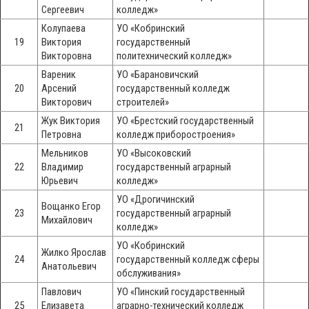
Сергеевич
колледж»
Колупаева
УО «Кобринский
19
Виктория
государственный
Викторовна
политехнический колледж»
Вареник
УО «Барановичский
20
Арсений
государственный колледж
Викторович
строителей»
Жук Виктория
УО «Брестский государственный
21
Петровна
колледж приборостроения»
Мельников
УО «Высоковский
22
Владимир
государственный аграрный
Юрьевич
колледж»
УО «Дрогичинский
Вощанко Егор
23
государственный аграрный
Михайлович
колледж»
УО «Кобринский
Жилко Ярослав
24
государственный колледж сферы
Анатольевич
обслуживания»
Павлович
УО «Пинский государственный
25
Елизавета
аграрно-технический колледж