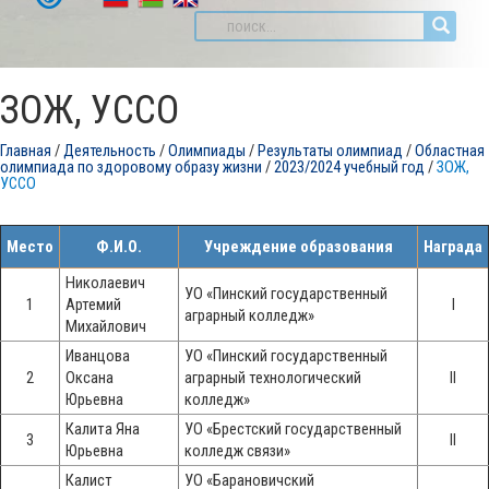
ЗОЖ, УССО
Главная
/
Деятельность
/
Олимпиады
/
Результаты олимпиад
/
Областная
олимпиада по здоровому образу жизни
/
2023/2024 учебный год
/
ЗОЖ,
УССО
Место
Ф.И.О.
Учреждение образования
Награда
Николаевич
УО «Пинский государственный
1
Артемий
I
аграрный колледж»
Михайлович
Иванцова
УО «Пинский государственный
2
Оксана
аграрный технологический
II
Юрьевна
колледж»
Калита Яна
УО «Брестский государственный
3
II
Юрьевна
колледж связи»
Калист
УО «Барановичский