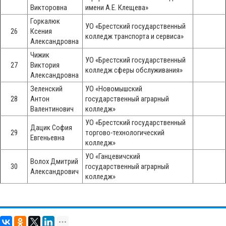
Викторовна
имени А.Е. Клещева»
Горкалюк
УО «Брестский государственный
26
Ксения
колледж транспорта и сервиса»
Александровна
Чижик
УО «Брестский государственный
27
Виктория
колледж сферы обслуживания»
Александровна
Зеленский
УО «Новомышский
28
Антон
государственный аграрный
Валентинович
колледж»
УО «Брестский государственный
Дацик София
29
торгово-технологический
Евгеньевна
колледж»
УО «Ганцевичский
Волох Дмитрий
30
государственный аграрный
Александрович
колледж»