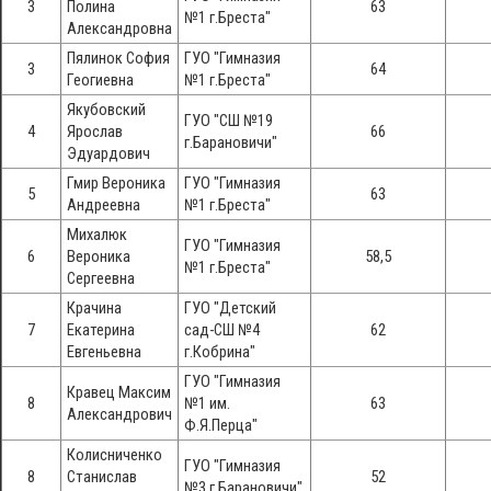
3
Полина
63
№1 г.Бреста"
Александровна
Пялинок София
ГУО "Гимназия
3
64
Геогиевна
№1 г.Бреста"
Якубовский
ГУО "СШ №19
4
Ярослав
66
г.Барановичи"
Эдуардович
Гмир Вероника
ГУО "Гимназия
5
63
Андреевна
№1 г.Бреста"
Михалюк
ГУО "Гимназия
6
Вероника
58,5
№1 г.Бреста"
Сергеевна
Крачина
ГУО "Детский
7
Екатерина
сад-СШ №4
62
Евгеньевна
г.Кобрина"
ГУО "Гимназия
Кравец Максим
8
№1 им.
63
Александрович
Ф.Я.Перца"
Колисниченко
ГУО "Гимназия
8
Станислав
52
№3 г.Барановичи"