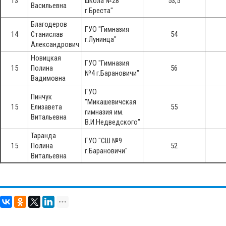
13
школа №28
53,5
Васильевна
г.Бреста"
Благодеров
ГУО "Гимназия
14
Станислав
54
г.Лунинца"
Александрович
Новицкая
ГУО "Гимназия
15
Полина
56
№4 г.Барановичи"
Вадимовна
ГУО
Пинчук
"Микашевичская
15
Елизавета
55
гимназия им.
Витальевна
В.И.Недведского"
Таранда
ГУО "СШ №9
15
Полина
52
г.Барановичи"
Витальевна