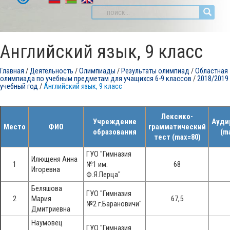
Английский язык, 9 класс
Главная
/
Деятельность
/
Олимпиады
/
Результаты олимпиад
/
Областная
олимпиада по учебным предметам для учащихся 6-9 классов
/
2018/2019
учебный год
/
Английский язык, 9 класс
Лексико-
Учреждение
Ауди
Место
ФИО
грамматический
образования
(m
тест (max=80)
ГУО "Гимназия
Илющеня Анна
1
№1 им.
68
Игоревна
Ф.Я.Перца"
Беляшова
ГУО "Гимназия
2
Мария
67,5
№2 г.Барановичи"
Дмитриевна
Наумовец
ГУО "Гимназия