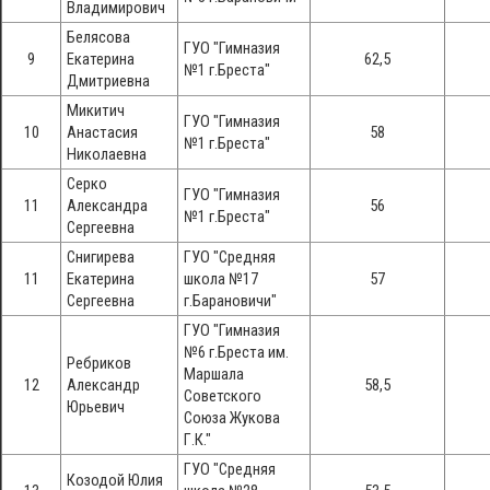
Владимирович
Белясова
ГУО "Гимназия
9
Екатерина
62,5
№1 г.Бреста"
Дмитриевна
Микитич
ГУО "Гимназия
10
Анастасия
58
№1 г.Бреста"
Николаевна
Серко
ГУО "Гимназия
11
Александра
56
№1 г.Бреста"
Сергеевна
Снигирева
ГУО "Средняя
11
Екатерина
школа №17
57
Сергеевна
г.Барановичи"
ГУО "Гимназия
№6 г.Бреста им.
Ребриков
Маршала
12
Александр
58,5
Советского
Юрьевич
Союза Жукова
Г.К."
ГУО "Средняя
Козодой Юлия