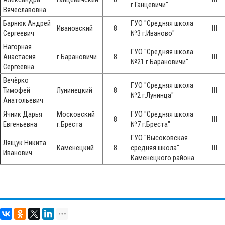
г.Ганцевичи"
Вячеславовна
Барнюк Андрей
ГУО "Средняя школа
Ивановский
8
ⅠⅠⅠ
Сергеевич
№3 г.Иваново"
Нагорная
ГУО "Средняя школа
Анастасия
г.Барановичи
8
ⅠⅠⅠ
№21 г.Барановичи"
Сергеевна
Вечёрко
ГУО "Средняя школа
Тимофей
Лунинецкий
8
ⅠⅠⅠ
№2 г.Лунинца"
Анатольевич
Ячник Дарья
Московский
ГУО "Средняя школа
8
ⅠⅠⅠ
Евгеньевна
г.Бреста
№7 г.Бреста"
ГУО "Высоковская
Лящук Никита
Каменецкий
8
средняя школа"
ⅠⅠⅠ
Иванович
Каменецкого района