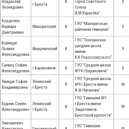
Владислав
8
Героя Советского
II
г.Бреста
Леонидович
Союза
А.М.Карасёва"
Корделюк
ГУО "Малоритская
Варвара
Малоритский
8
II
районная гимназия"
Дмитриевна
ГУО "Телеханская
Борищук
средняя школа
Полина
Ивацевичский
8
II
имени
Александровна
К.К.Рокоссовсского"
Саевец София
ГУО "Средняя школа
г.Барановичи
8
II
Александровна
№19 г.Барановичи"
ГУО "Средняя школа
Хвищук София
Ленинский
8
№9 г.Бреста имени
ⅠⅠⅠ
Владимировна
г.Бреста
А.Ф.Наганова"
ГУО "Гимназия №1
Будник Семён
Ленинский
г.Бреста имени
8
ⅠⅠⅠ
Александрович
г.Бреста
Защитников
Брестской крепости"
Тимошкевич
ГУО "Гимназия
Александра
Ганцевичский
8
ⅠⅠⅠ