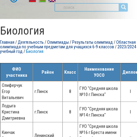
Биология
Главная
/
Деятельность
/
Олимпиады
/
Результаты олимпиад
/
Областная
олимпиада по учебным предметам для учащихся 6-9 классов
/
2023/2024
учебный год
/
Биология
ФИО
Наименование
Район
Класс
Дипло
участника
УОСО
Олиферчук
ГУО "Средняя школа
Егор
г.Пинск
8
I
№10 г.Пинска"
Витальевич
Лодыга
ГУО "Средняя школа
Кристина
г.Пинск
8
I
№14 г.Пинска"
Дмитриевна
ГУО "Средняя школа
Кинчак
№16 г.Бреста имени
Ленинский