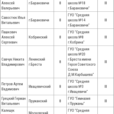
Алексей
г.Барановичи
8
школа №18
III
Валерьевич
г.Барановичи"
ГУО "Средняя
Савостюк Илья
г.Барановичи
8
школа №14
III
Витальевич
г.Барановичи"
Пашкович
ГУО "Средняя
Алексей
Кобринский
8
школа №8
III
Сергеевич
г.Кобрина"
ГУО "Средняя
школа №20
Савчук Никита
Ленинский
г.Бреста имени
8
III
Владимирович
г.Бреста
Героя Советского
Союза
Д.М.Карбышева"
ГУО "Средняя
Петров Артем
Ивацевичский
8
школа №3
III
Вадимович
г.Ивацевичи"
Грецкий Герман
ГУО "Гимназия
Пружанский
8
III
Витальевич
г.Пружаны"
Калешук
ГУО "Средняя
Московский