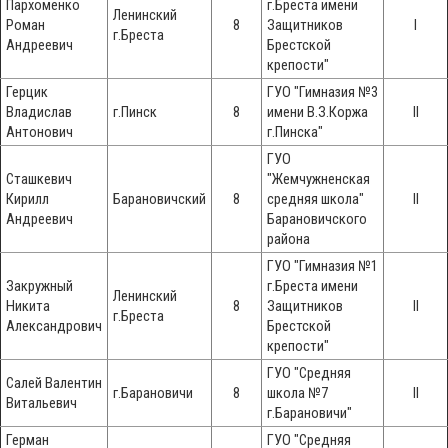
Пархоменко
г.Бреста имени
Ленинский
Роман
8
Защитников
I
г.Бреста
Андреевич
Брестской
крепости"
Герцик
ГУО "Гимназия №3
Владислав
г.Пинск
8
имени В.З.Коржа
II
Антонович
г.Пинска"
ГУО
Сташкевич
"Жемчужненская
Кирилл
Барановичский
8
средняя школа"
II
Андреевич
Барановичского
района
ГУО "Гимназия №1
Закружный
г.Бреста имени
Ленинский
Никита
8
Защитников
II
г.Бреста
Александрович
Брестской
крепости"
ГУО "Средняя
Салей Валентин
г.Барановичи
8
школа №7
II
Витальевич
г.Барановичи"
Герман
ГУО "Средняя