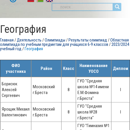
География
Главная
/
Деятельность
/
Олимпиады
/
Результаты олимпиад
/
Областная
олимпиада по учебным предметам для учащихся 6-9 классов
/
2023/2024
учебный год
/
География
ФИО
Наименование
Район
Класс
Диплом
участника
УОСО
ГУО "Средняя
Борисюк
Московский
школа №14 имени
Алексей
8
I
г.Бреста
Е.М.Фомина
Сергеевич
г.Бреста"
ГУО "Средняя
Ярощик Михаил
Московский
8
школа №28
I
Валентинович
г.Бреста
г.Бреста"
ГУО "Гимназия №1