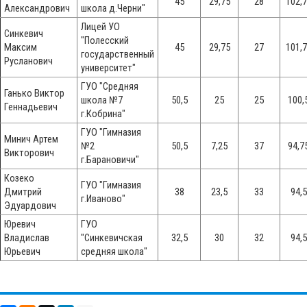
45
29,75
28
102,
Александрович
школа д.Черни"
Лицей УО
Синкевич
"Полесский
Максим
45
29,75
27
101,
государственный
Русланович
университет"
ГУО "Средняя
Ганько Виктор
школа №7
50,5
25
25
100,
Геннадьевич
г.Кобрина"
ГУО "Гимназия
Минич Артем
№2
50,5
7,25
37
94,7
Викторович
г.Барановичи"
Козеко
ГУО "Гимназия
Дмитрий
38
23,5
33
94,5
г.Иваново"
Эдуардович
Юревич
ГУО
Владислав
"Синкевичская
32,5
30
32
94,5
Юрьевич
средняя школа"