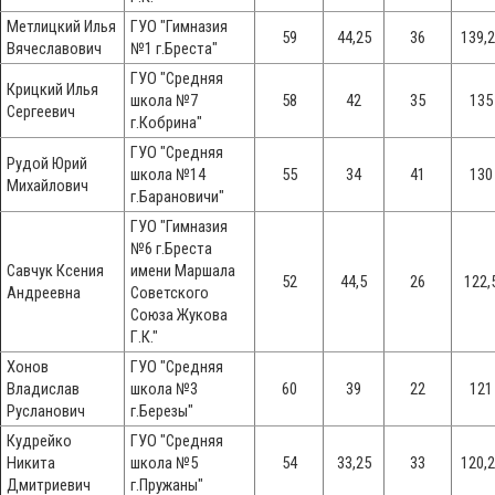
Метлицкий Илья
ГУО "Гимназия
59
44,25
36
139,
Вячеславович
№1 г.Бреста"
ГУО "Средняя
Крицкий Илья
школа №7
58
42
35
135
Сергеевич
г.Кобрина"
ГУО "Средняя
Рудой Юрий
школа №14
55
34
41
130
Михайлович
г.Барановичи"
ГУО "Гимназия
№6 г.Бреста
Савчук Ксения
имени Маршала
52
44,5
26
122,
Андреевна
Советского
Союза Жукова
Г.К."
Хонов
ГУО "Средняя
Владислав
школа №3
60
39
22
121
Русланович
г.Березы"
Кудрейко
ГУО "Средняя
Никита
школа №5
54
33,25
33
120,
Дмитриевич
г.Пружаны"