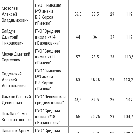
ГУО "Гимназия
Мозолев
№3 имени
Алексей
56,5
33,5
29
119
В.З.Коржа
Владимирович
г.Пинска"
Байдун
ГУО "Средняя
Дмитрий
школа №14
44
36
37
117
Николаевич
г.Барановичи"
ГУО "Средняя
Мазяр Дмитрий
школа №11
57
28,5
28
113,
Сергеевич
г.Пинска"
ГУО "Гимназия
Садовский
№3 имени
Алексей
50
35,25
28
113,
В.З.Коржа
Анатольевич
г.Пинска"
Языков Савелий
ГУО "Леснянская
48,5
32,5
26
107
Денисович
средняя школа"
ГУО "Средняя
Цымбал Семён
школа №18
55
20,75
29
104,
Константинович
г.Барановичи"
Панасюк Артём
ГУО "Средняя