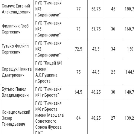
ГУО "Гимназия
Самчук Евгений
№3
77
58,75
45
180,
Александрович
г.Барановичи"
ГУО "Гимназия
Филипчик Глеб
№5
73
51,75
36
160,
Сергеевич
г.Барановичи"
ГУО "Гимназия
Гутько Филипп
№2
72,5
43,5
34
150
Сергеевич
г.Барановичи"
ГУО "Лицей №1
Скращук Никита
имени
75
44,5
25
144,
Дмитриевич
А.С.Пушкина
г.Бреста
Бутько Павел
ГУО "Гимназия
64,5
46,25
30
140,
Владимирович
№1 г.Бреста"
ГУО "Гимназия
№6 г.Бреста
Конецпольский
имени Маршала
Захар
64
48,25
27
139,
Советского
Геннадьевич
Союза Жукова
Г.К."