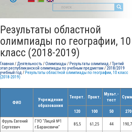
Результаты областной
олимпиады по географии, 10
класс (2018-2019)
Главная
/
Деятельность
/
Олимпиады
/
Результаты олимпиад
/
Третий
этап республиканской олимпиады по учебным предметам
/
2018/2019
учебный год
/
Результаты областной олимпиады по географии, 10 класс
(2018-2019)
Мульт.-
Теорет.
Практ.
Сум
Учреждение
тест
ФИО
образования
120
100
50
270
Фруль Евгений
ГУО "Лицей №1
85,5
61,25
44
190,
Сергеевич
г.Барановичи"