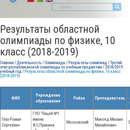
Результаты областной
олимпиады по физике, 10
класс (2018-2019)
Главная
/
Деятельность
/
Олимпиады
/
Результаты олимпиад
/
Третий
этап республиканской олимпиады по учебным предметам
/
2018/2019
учебный год
/
Результаты областной олимпиады по физике, 10 класс
(2018-2019)
Учреждение
ФИО
Район
Преподаватель
образования
ГУО "Лицей №1
Глаз Роман
имени
Макоед Михаил
Московский
Сергеевич
А.С.Пушкина
Михайлович