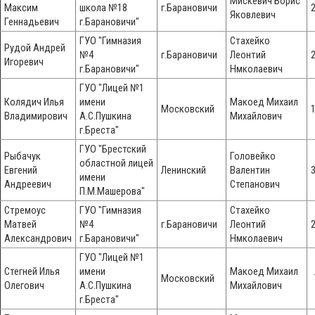
Мискевич Борис
Максим
школа №18
г.Барановичи
Яковлевич
Геннадьевич
г.Барановичи"
ГУО "Гимназия
Стахейко
Рудой Андрей
№4
г.Барановичи
Леонтий
Игоревич
г.Барановичи"
Нмколаевич
ГУО "Лицей №1
Колядич Илья
имени
Макоед Михаил
Московский
Владимирович
А.С.Пушкина
Михайлович
г.Бреста"
ГУО "Брестский
Рыбачук
Головейко
областной лицей
Евгений
Ленинский
Валентин
имени
Андреевич
Степанович
П.М.Машерова"
Стремоус
ГУО "Гимназия
Стахейко
Матвей
№4
г.Барановичи
Леонтий
Александрович
г.Барановичи"
Нмколаевич
ГУО "Лицей №1
Стегней Илья
имени
Макоед Михаил
Московский
Олегович
А.С.Пушкина
Михайлович
г.Бреста"