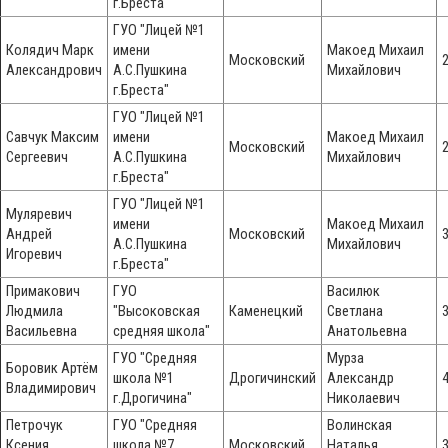
г.Бреста"
ГУО "Лицей №1
Колядич Марк
имени
Макоед Михаил
Московский
Александрович
А.С.Пушкина
Михайлович
г.Бреста"
ГУО "Лицей №1
Савчук Максим
имени
Макоед Михаил
Московский
Сергеевич
А.С.Пушкина
Михайлович
г.Бреста"
ГУО "Лицей №1
Муляревич
имени
Макоед Михаил
Андрей
Московский
А.С.Пушкина
Михайлович
Игоревич
г.Бреста"
Примакович
ГУО
Василюк
Людмила
"Высоковская
Каменецкий
Светлана
Васильевна
средняя школа"
Анатольевна
ГУО "Средняя
Мурза
Боровик Артём
школа №1
Дрогичинский
Александр
Владимирович
г.Дрогичина"
Николаевич
Петрочук
ГУО "Средняя
Волинская
Ксения
школа №7
Московский
Наталья