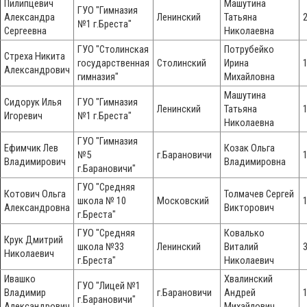
Пилипцевич
Машутина
ГУО "Гимназия
Александра
Ленинский
Татьяна
№1 г.Бреста"
Сергеевна
Николаевна
ГУО "Столинская
Потрубейко
Стреха Никита
государственная
Столинский
Ирина
Александрович
гимназия"
Михайловна
Машутина
Сидорук Илья
ГУО "Гимназия
Ленинский
Татьяна
Игоревич
№1 г.Бреста"
Николаевна
ГУО "Гимназия
Ефимчик Лев
Козак Ольга
№5
г.Барановичи
Владимирович
Владимировна
г.Барановичи"
ГУО "Средняя
Котович Ольга
Толмачев Сергей
школа № 10
Московский
Александровна
Викторович
г.Бреста"
ГУО "Средняя
Ковалько
Крук Дмитрий
школа №33
Ленинский
Виталий
Николаевич
г.Бреста"
Николаевич
Ивашко
Хвалинский
ГУО "Лицей №1
Владимир
г.Барановичи
Андрей
г.Барановичи"
Александрович
Михайлович