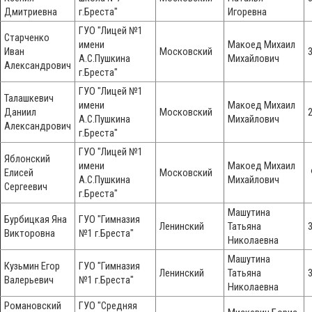
Дмитриевна
г.Бреста"
Игоревна
ГУО "Лицей №1
Старченко
имени
Макоед Михаил
Иван
Московский
А.С.Пушкина
Михайлович
Александрович
г.Бреста"
ГУО "Лицей №1
Талашкевич
имени
Макоед Михаил
Даниил
Московский
А.С.Пушкина
Михайлович
Александрович
г.Бреста"
ГУО "Лицей №1
Яблонский
имени
Макоед Михаил
Елисей
Московский
А.С.Пушкина
Михайлович
Сергеевич
г.Бреста"
Машутина
Бурбицкая Яна
ГУО "Гимназия
Ленинский
Татьяна
Викторовна
№1 г.Бреста"
Николаевна
Машутина
Кузьмин Егор
ГУО "Гимназия
Ленинский
Татьяна
Валерьевич
№1 г.Бреста"
Николаевна
Романовский
ГУО "Средняя