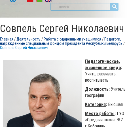
Совпель Сергей Николаевич
Главная
/
Деятельность
/
Работа с одаренными учащимися
/
Педагоги,
награжденные специальным фондом Президента Республики Беларусь
/
Совпель Сергей Николаевич
Педагогическое,
жизненное кредо
:
Учить, развивать,
воспитывать
Должность
:
Учитель
географии
Категория
:
Высшая
Место работы
:
ГУО
«Средняя школа №7
г.Кобрина»