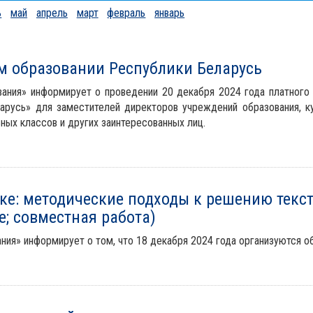
ь
май
апрель
март
февраль
январь
м образовании Республики Беларусь
вания» информирует о проведении 20 декабря 2024 года платного 
арусь» для заместителей директоров учреждений образования, ку
ных классов и других заинтересованных лиц.
ке: методические подходы к решению тексто
е; совместная работа)
ния» информирует о том, что 18 декабря 2024 года организуются о