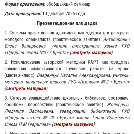
Форма проведения
:
обобщающий семинар
Дата проведения
:
10 декабря 2025 года
Презентационная площадка
1. Система нравственной адаптации: как удержать и раскрыть
молодого специалиста (практическое занятие).
Антипорович
Елена Валерьевна, учитель иностранного языка ГУО
«Средняя школа №37 г.Бреста» (
смотреть материал
)
2. Использование авторской методики КАРТ как средства
повышения эффективности групповой работы на уроке
(мастер-класс).
Вавренчук Наталья Александровна, учитель-
методист начальных классов ГУО «Гимназия №2 г.Бреста»
(
смотреть материал
)
3. Сетевое взаимодействие школьных библиотек: состояние,
проблемы, перспективы (практическое занятие).
Жолнерчук
Людмила Васильевна, заведующий библиотекой
ГУО
«
Средняя школа №23 г.Бреста имени Героя Советского
Союза П.М.Гаврилова
» (
смотреть материал
)
4. Искусственный интеллект в повседневной работе учителя: