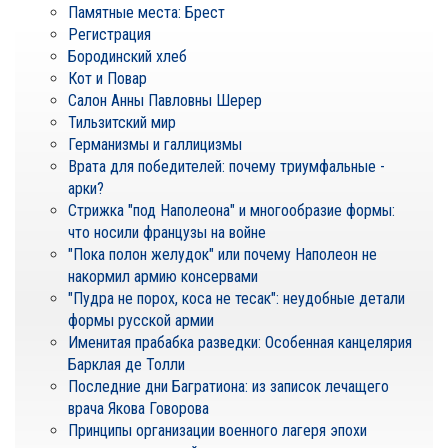
Памятные места: Брест
Регистрация
Бородинский хлеб
Кот и Повар
Салон Анны Павловны Шерер
Тильзитский мир
Германизмы и галлицизмы
Врата для победителей: почему триумфальные -
арки?
Стрижка "под Наполеона" и многообразие формы:
что носили французы на войне
"Пока полон желудок" или почему Наполеон не
накормил армию консервами
"Пудра не порох, коса не тесак": неудобные детали
формы русской армии
Именитая прабабка разведки: Особенная канцелярия
Барклая де Толли
Последние дни Багратиона: из записок лечащего
врача Якова Говорова
Принципы организации военного лагеря эпохи