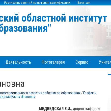
Расписание занятий повышения квалификации
Вакансии
ский областной институт
бразования"
Деятельность
Фотогалерея
Сервис
Учител
ановна
рофессионального развития работников образования
/
График и
едская Елена Ивановна
МЕДВЕДСКАЯ Е.И.
, доцент кафедры