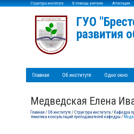
Структура института
В помощь учителю
Аттестация
ГУО "Брест
развития о
Главная
Об институте
Одно окно
Медведская Елена Ив
Главная
/
Об институте
/
Структура института
/
Кафедра п
тематика консультаций преподавателей кафедры
/
Медв